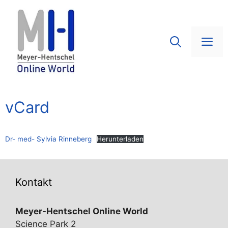
Zum
Inhalt
springen
Me
vCard
Dr- med- Sylvia Rinneberg
Herunterladen
Kontakt
Meyer-Hentschel Online World
Science Park 2