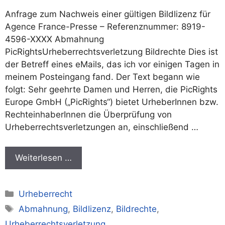
Anfrage zum Nachweis einer gültigen Bildlizenz für
Agence France-Presse – Referenznummer: 8919-
4596-XXXX Abmahnung
PicRightsUrheberrechtsverletzung Bildrechte Dies ist
der Betreff eines eMails, das ich vor einigen Tagen in
meinem Posteingang fand. Der Text begann wie
folgt: Sehr geehrte Damen und Herren, die PicRights
Europe GmbH („PicRights“) bietet UrheberInnen bzw.
RechteinhaberInnen die Überprüfung von
Urheberrechtsverletzungen an, einschließend …
Weiterlesen …
Kategorien
Urheberrecht
Schlagwörter
Abmahnung
,
Bildlizenz
,
Bildrechte
,
Urheberrechtsverletzung