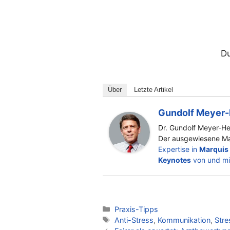
Du
Über
Letzte Artikel
Gundolf Meyer-
Dr. Gundolf Meyer-He
Der ausgewiesene Ma
Expertise in
Marquis
Keynotes
von und mi
Kategorien
Praxis-Tipps
Schlagwörter
Anti-Stress
,
Kommunikation
,
Stre