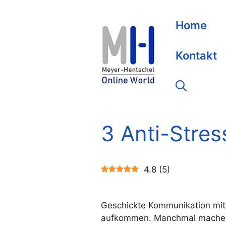
Zum
Inhalt
Home
springen
Kontakt
3 Anti-Stres
4.8
(
5
)
Geschickte Kommunikation mit 
aufkommen. Manchmal machen s